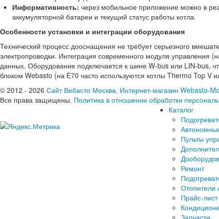
Информативность:
через мобильное приложение можно в реа
аккумуляторной батареи и текущий статус работы котла.
Особенности установки и интеграции оборудования
Технический процесс дооснащения не требует серьезного вмешате
электропроводки. Интеграция современного модуля управления (н
данных. Оборудование подключается к шине W-bus или LIN-bus, 
блоком Webasto (на E70 часто используются котлы Thermo Top V и
© 2012 - 2026
Сайт Вебасто Москва
.
Интернет-магазин Webasto-Mo
Все права защищены.
Политика в отношении обработки персонал
Каталог
Подогреват
Автономные
Пульты упр
Дополнител
Дооборудов
Ремонт
Подогреват
Отопители 
Прайс-лист
Кондицион
Запчасти