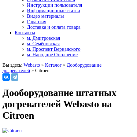
Инструкции пользователя
Информационные статьи
Видео материалы
Гарантия
Доставка и оплата товара
Контакты
м. Дмитровская
м. Семёновская
м. Проспект Вернадского
м. Народное Ополчение
Вы здесь:
Webasto
»
Каталог
»
Дооборудование
догревателей
»
Citroen
Дооборудование штатных
догревателей Webasto на
Citroen