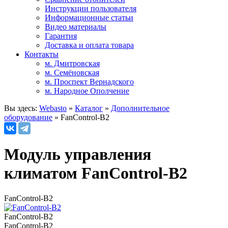
Инструкции пользователя
Информационные статьи
Видео материалы
Гарантия
Доставка и оплата товара
Контакты
м. Дмитровская
м. Семёновская
м. Проспект Вернадского
м. Народное Ополчение
Вы здесь:
Webasto
»
Каталог
»
Дополнительное
оборудование
»
FanControl-B2
Модуль управления
климатом FanControl-B2
FanControl-B2
FanControl-B2
FanControl-B2