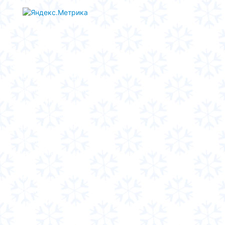
Каталог
Подогреватели двигателя
Автономные отопители
Пульты управления
Дополнительное оборудование
Дооборудование догревателей
Ремонт
Подогреватели A100
Отопители A100
Прайс-лист
Кондиционеры
Запчасти
Полезно