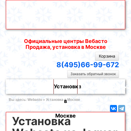
Официальные центры Вебасто
Продажа, установка в Москве
Корзина
8(495)66-99-672
Заказать обратный звонок
Webasto
Каталог
Установка
Полезно
Контакты
Вы здесь:
Webasto
»
Установка в Москве
в
Москве
Установка