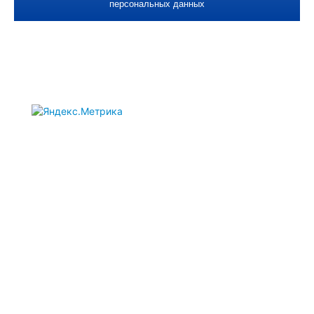
персональных данных
Каталог
Подогреватели двигателя
Автономные отопители
Пульты управления
Дополнительное оборудование
Дооборудование догревателей
Ремонт
Подогреватели A100