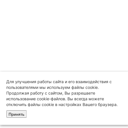
Отопители A100
Прайс-лист
Кондиционеры
Запчасти
Полезно
Подбор по параметрам
Примеры установки
Сравнение отопителей
Инструкции пользователя
Информационные статьи
Видео материалы
Для улучшения работы сайта и его взаимодействия с
Гарантия
пользователями мы используем файлы cookie.
Доставка и оплата товара
Продолжая работу с сайтом, Вы разрешаете
Контакты
использование cookie-файлов. Вы всегда можете
м. Дмитровская
отключить файлы cookie в настройках Вашего браузера.
м. Семёновская
Принять
м. Проспект Вернадского
м. Народное Ополчение