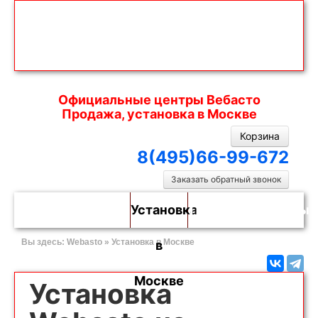
Официальные центры Вебасто
Продажа, установка в Москве
Корзина
8(495)66-99-672
Заказать обратный звонок
Webasto
Каталог
Установка
Полезно
Контакты
Вы здесь:
Webasto
»
Установка в Москве
в
Москве
Установка