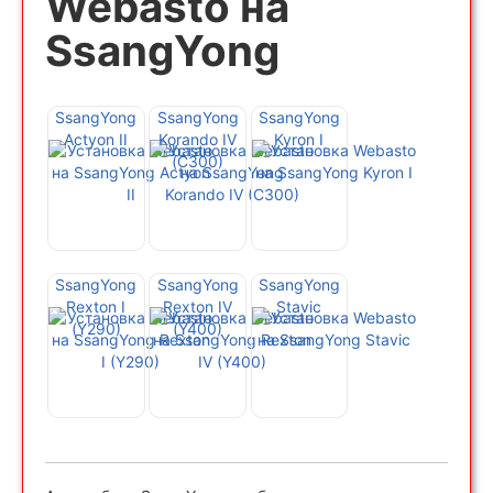
Webasto на
SsangYong
SsangYong
SsangYong
SsangYong
Actyon II
Korando IV
Kyron I
(C300)
SsangYong
SsangYong
SsangYong
Rexton I
Rexton IV
Stavic
(Y290)
(Y400)