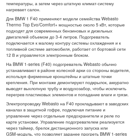
температуры, а затем через штатную климат‑систему
нагревает салон.​​​
Для BMW 1 F40 применяют модели семейства Webasto
Thermo Top Evo/Comfort+ мощностью около 5 кВт, которые
подходят для современных бензиновых и дизельных
двигателей объемом до 3-4 литров. Подогреватель
подключается к малому контуру системы охлаждения и к
топливной системе автомобиля, работает от бортовой сети
12 В и управляется электронным блоком.​​​
На BMW 1-series (F40) подогреватель Webasto обычно
устанавливают в районе колесной арки со стороны водителя,
используя фирменные кронштейны и штатные точки
крепления. При монтаже демонтируют подкрылок, аккуратно
выводят выхлопную трубу и воздухозабор, чтобы исключить
перегрев пластиковых элементов и попадание влаги и грязи.​​​
Электропроводку Webasto на F40 прокладывают в заводских
каналах в защитной гофре, подключая питание и
управление через отдельные предохранители и реле по
карте установки. Управление подогревателем реализуется
через таймер, брелок дистанционного запуска или
GSM‑модуль, что позволяет заранее прогреть BMW 1-series