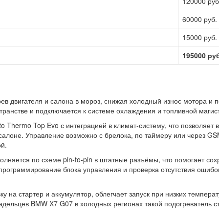
120000 руб
60000 руб.
15000 руб.
195000 руб
в двигателя и салона в мороз, снижая холодный износ мотора и 
транстве и подключается к системе охлаждения и топливной магис
 Thermo Top Evo с интеграцией в климат‑систему, что позволяет 
салоне. Управление возможно с брелока, по таймеру или через G
й.
няется по схеме pin‑to‑pin в штатные разъёмы, что помогает сох
программирование блока управления и проверка отсутствия ошибок
 на стартер и аккумулятор, облегчает запуск при низких температ
ладельцев BMW X7 G07 в холодных регионах такой подогреватель 