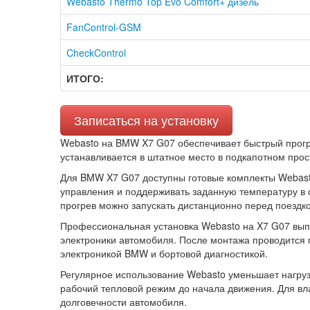
Webasto Thermo Top Evo Comfort+ дизель
FanControl-GSM
CheckControl
ИТОГО:
Записаться на установку
Webasto на BMW X7 G07 обеспечивает быстрый прогре
устанавливается в штатное место в подкапотном прос
Для BMW X7 G07 доступны готовые комплекты Webasto
управления и поддерживать заданную температуру в 
прогрев можно запускать дистанционно перед поездко
Профессиональная установка Webasto на X7 G07 выпол
электроники автомобиля. После монтажа проводится 
электроникой BMW и бортовой диагностикой.
Регулярное использование Webasto уменьшает нагрузку
рабочий тепловой режим до начала движения. Для в
долговечности автомобиля.