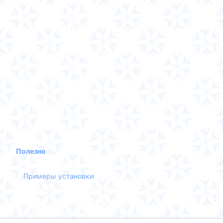
Каталог
Подогреватели двигателя
Автономные отопители
Пульты управления
Дополнительное оборудование
Дооборудование догревателей
Ремонт
Подогреватели A100
Отопители A100
Прайс-лист
Кондиционеры
Запчасти
Полезно
Подбор по параметрам
Примеры установки
Сравнение отопителей
Инструкции пользователя
Информационные статьи