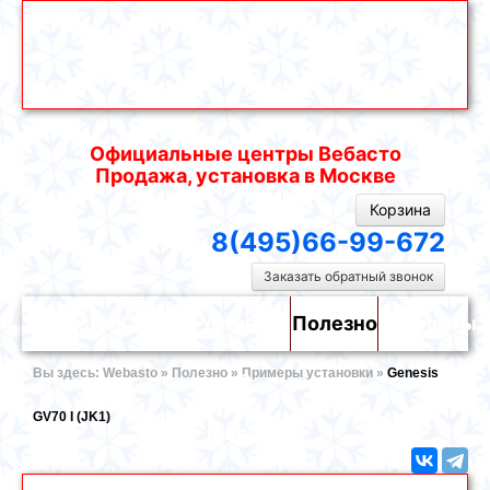
Официальные центры Вебасто
Продажа, установка в Москве
Корзина
8(495)66-99-672
Заказать обратный звонок
Webasto
Каталог
Установка
Полезно
Контакты
Вы здесь:
Webasto
»
Полезно
»
Примеры установки
»
Genesis
в
GV70 I (JK1)
Москве