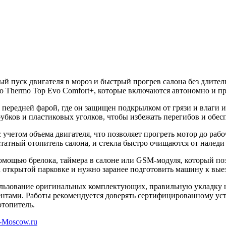
ный пуск двигателя в мороз и быстрый прогрев салона без длител
o Thermo Top Evo Comfort+, которые включаются автономно и п
д передней фарой, где он защищен подкрылком от грязи и влаги
бков и пластиковых уголков, чтобы избежать перегибов и обес
учетом объема двигателя, что позволяет прогреть мотор до раб
атный отопитель салона, и стекла быстро очищаются от наледи и
 помощью брелока, таймера в салоне или GSM-модуля, который по
 открытой парковке и нужно заранее подготовить машину к выез
пользование оригинальных комплектующих, правильную укладку
нтами. Работы рекомендуется доверять сертифицированному уст
топитель.​
-Moscow.ru