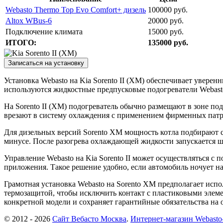
Webasto Thermo Top Evo Comfort+ дизель
100000 руб.
Altox WBus-6
20000 руб.
Подключение климата
15000 руб.
ИТОГО:
135000 руб.
Записаться на установку
Установка Webasto на Kia Sorento II (XM) обеспечивает уверен
используются жидкостные предпусковые подогреватели Webast
На Sorento II (XM) подогреватель обычно размещают в зоне по
врезают в систему охлаждения с применением фирменных патру
Для дизельных версий Sorento XM мощность котла подбирают с 
минусе. После разогрева охлаждающей жидкости запускается шт
Управление Webasto на Kia Sorento II может осуществляться с
приложения. Такое решение удобно, если автомобиль ночует на
Грамотная установка Webasto на Sorento XM предполагает ис
термозащитой, чтобы исключить контакт с пластиковыми элеме
конкретной модели и сохраняет гарантийные обязательства на о
© 2012 - 2026
Сайт Вебасто Москва
.
Интернет-магазин Webasto