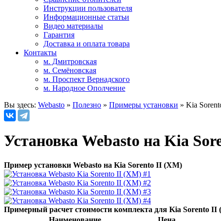
Инструкции пользователя
Информационные статьи
Видео материалы
Гарантия
Доставка и оплата товара
Контакты
м. Дмитровская
м. Семёновская
м. Проспект Вернадского
м. Народное Ополчение
Вы здесь:
Webasto
»
Полезно
»
Примеры установки
»
Kia Sorent
Установка Webasto на Kia Sore
Пример установки Webasto на Kia Sorento II (XM)
Примерный расчет стоимости комплекта для Kia Sorento II
Наименование
Цена