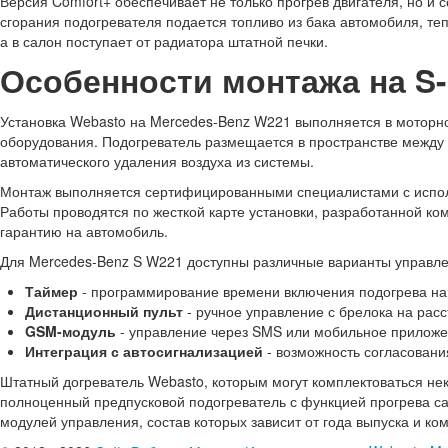
Версия Comfort+ обеспечивает не только прогрев двигателя, но и
сгорания подогревателя подается топливо из бака автомобиля, т
а в салон поступает от радиатора штатной печки.
Особенности монтажа на S
Установка Webasto на Mercedes-Benz W221 выполняется в моторн
оборудования. Подогреватель размещается в пространстве между
автоматического удаления воздуха из системы.
Монтаж выполняется сертифицированными специалистами с испол
Работы проводятся по жесткой карте установки, разработанной ко
гарантию на автомобиль.
Для Mercedes-Benz S W221 доступны различные варианты управл
Таймер
- программирование времени включения подогрева на
Дистанционный пульт
- ручное управление с брелока на расс
GSM-модуль
- управление через SMS или мобильное приложе
Интеграция с автосигнализацией
- возможность согласовани
Штатный догреватель Webasto, которым могут комплектоваться не
полноценный предпусковой подогреватель с функцией прогрева са
модулей управления, состав которых зависит от года выпуска и ко