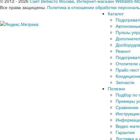
© 2012 - 2026
Сайт Вебасто Москва
.
Интернет-магазин Webasto-Mo
Все права защищены.
Политика в отношении обработки персонал
Каталог
Подогреват
Автономные
Пульты упр
Дополнител
Дооборудов
Ремонт
Подогреват
Отопители 
Прайс-лист
Кондицион
Запчасти
Полезно
Подбор по 
Примеры ус
Сравнение 
Инструкции
Информаци
Видео мат
Гарантия
Доставка и 