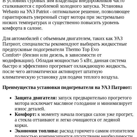
В условиях суровых зим владельцы внедорожников часто
сталкиваются с проблемой холодного запуска. Установка
Webasto на УАЗ Patriot - оптимальное решение, позволяющее
гарантировать уверенный старт мотора при экстремально
низких температурах и существенно повысить уровень
комфорта в салоне.
Для автомобилей с объемным двигателем, таких как УАЗ
Патриот, специалисты рекомендуют выбирать жидкостные
предпусковые подогреватели Thermo Top Evo
Comfort+ (бензин или дизель, в зависимости от
модификации). Обладая мощностью 5 кВт, данная система
быстро и эффективно прогревает охлаждающую жидкость,
после чего автоматически активирует штатную
климатическую установку для подачи теплого воздуха.
Преимущества установки подогревателя на УАЗ Патриот:
Защита двигателя:
запуск предварительно прогретого
мотора исключает масляное голодание и минимизирует
износ деталей.
Комфорт:
к моменту начала поездки салон уже прогрет,
а стекла оттаивают и легко очищаются от ледяной
корки.
Экономия топлива:
расход горючего самим отопителем
полностью компенсируется отсутствием необходимости